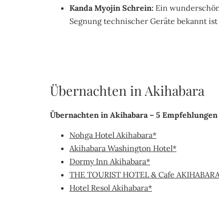
Kanda Myojin Schrein:
Ein wunderschöne
Segnung technischer Geräte bekannt ist 
Übernachten in Akihabara
Übernachten in Akihabara – 5 Empfehlungen
Nohga Hotel Akihabara*
Akihabara Washington Hotel*
Dormy Inn Akihabara*
THE TOURIST HOTEL & Cafe AKIHABAR
Hotel Resol Akihabara*