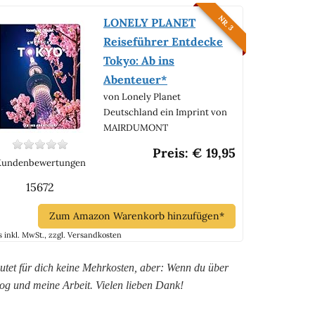
NR. 3
LONELY PLANET
Reiseführer Entdecke
Tokyo: Ab ins
Abenteuer*
von Lonely Planet
Deutschland ein Imprint von
MAIRDUMONT
Preis: € 19,95
Kundenbewertungen
15672
Zum Amazon Warenkorb hinzufügen*
s inkl. MwSt., zzgl. Versandkosten
utet für dich keine Mehrkosten, aber: Wenn du über
 Blog und meine Arbeit. Vielen lieben Dank!