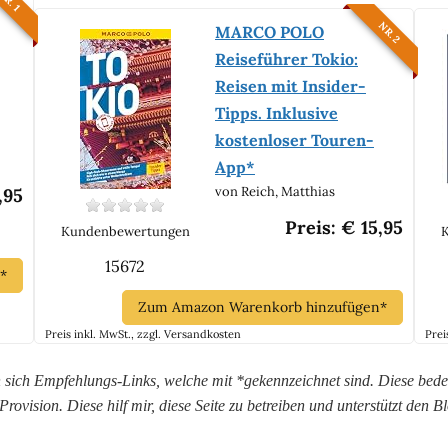
NR. 1
NR. 2
MARCO POLO
Reiseführer Tokio:
Reisen mit Insider-
Tipps. Inklusive
kostenloser Touren-
App*
von Reich, Matthias
,95
Preis: € 15,95
Kundenbewertungen
15672
*
Zum Amazon Warenkorb hinzufügen*
Preis inkl. MwSt., zzgl. Versandkosten
Prei
n sich Empfehlungs-Links, welche mit *gekennzeichnet sind. Diese bede
 Provision. Diese hilf mir, diese Seite zu betreiben und unterstützt den