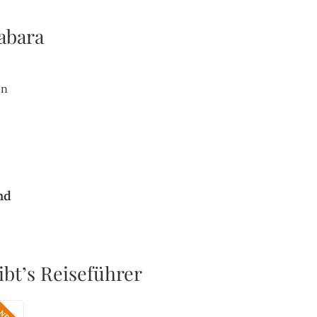
abara
nd
bt’s Reiseführer