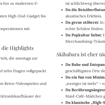
is hin zu modernen E-
ist schlichtweg überwä
Du die Reizüberflutun
sten High-End-Gadget bis
akustisches Erlebnis.
Du gerne stöberst:
In 
ooperationen mit
echte Schätze finden.
Du Popkultur liebst:
H
Merchandising-Träum
 die Highlights
Akihabara ist eher n
tels, die sonntags zur
Du Ruhe und Entspan
uf zehn Etagen vollgepackt
geschäftigsten Orte de
Du ein Fan von Minima
von Retro-Videospielen und
„weniger ist mehr“ – es
Du Berührungsängste 
ektronikkaufhäuser der
Maid-Café-Mädchen ge
Du klassische „High-S