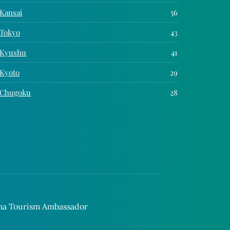
Kansai
56
Tokyo
43
Kyushu
41
Kyoto
29
Chugoku
28