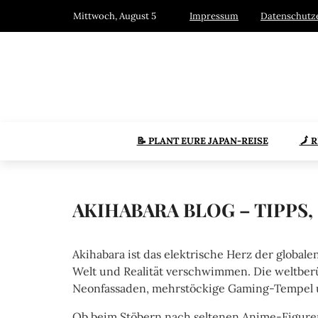
Mittwoch, August 5
Impressum
Datenschutz
📝 PLANT EURE JAPAN-REISE
🗾 
AKIHABARA BLOG – TIPPS
Akihabara ist das elektrische Herz der global
Welt und Realität verschwimmen. Die weltber
Neonfassaden, mehrstöckige Gaming-Tempel un
Ob beim Stöbern nach seltenen Anime-Figuren