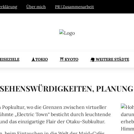
erklärung
Über mich
PR | Zusammenarbeit
REISEZIELE
🗼TOKIO
⛩️ KYOTO
🏘️ WEITERE STÄDTE
, SEHENSWÜRDIGKEITEN, PLANUNG
en Popkultur, wo die Grenzen zwischen virtueller
ühmte „Electric Town“ besticht durch leuchtende
d das einzigartige Flair der Otaku-Subkultur.
, beim Eintauchen in die Welt der Maid-Cafés